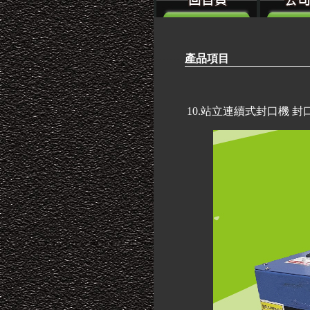
---------
產品項目
10.站立連續式封口機 封